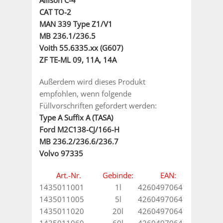
CAT TO-2
MAN 339 Type Z1/V1
MB 236.1/236.5
Voith 55.6335.xx (G607)
ZF TE-ML 09, 11A, 14A
Außerdem wird dieses Produkt
empfohlen, wenn folgende
Füllvorschriften gefordert werden:
Type A Suffix A (TASA)
Ford M2C138-CJ/166-H
MB 236.2/236.6/236.7
Volvo 97335
Art.-Nr.
Gebinde:
EAN:
1435011001
1l
4260497064169
1435011005
5l
4260497064176
1435011020
20l
4260497064183
1435011060
60l
4260497064190