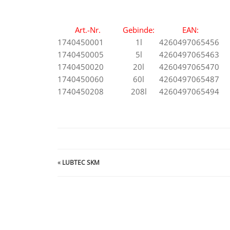
Art.-Nr.
Gebinde:
EAN:
1740450001
1l
4260497065456
1740450005
5l
4260497065463
1740450020
20l
4260497065470
1740450060
60l
4260497065487
1740450208
208l
4260497065494
«
LUBTEC SKM