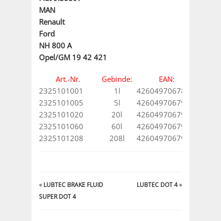
MAN
Renault
Ford
NH 800 A
Opel/GM 19 42 421
Art.-Nr.
Gebinde:
EAN:
2325101001
1l
4260497067894
2325101005
5l
4260497067900
2325101020
20l
4260497067917
2325101060
60l
4260497067924
2325101208
208l
4260497067931
«
LUBTEC BRAKE FLUID
LUBTEC DOT 4
»
SUPER DOT 4