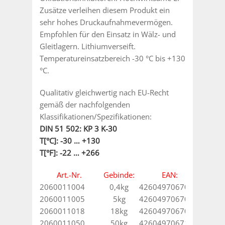
Zusätze verleihen diesem Produkt ein
sehr hohes Druckaufnahmevermögen.
Empfohlen für den Einsatz in Wälz- und
Gleitlagern. Lithiumverseift.
Temperatureinsatzbereich -30 °C bis +130
°C.
Qualitativ gleichwertig nach EU-Recht
gemäß der nachfolgenden
Klassifikationen/Spezifikationen:
DIN 51 502: KP 3 K-30
T[°C]: -30 … +130
T[°F]: -22 … +266
Art.-Nr.
Gebinde:
EAN:
2060011004
0,4kg
4260497067078
2060011005
5kg
4260497067085
2060011018
18kg
4260497067092
2060011050
50kg
4260497067108