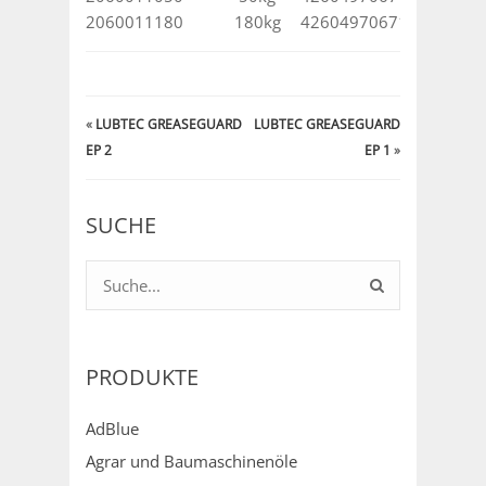
2060011180
180kg
4260497067115
«
LUBTEC GREASEGUARD
LUBTEC GREASEGUARD
EP 2
EP 1
»
SUCHE
PRODUKTE
AdBlue
Agrar und Baumaschinenöle