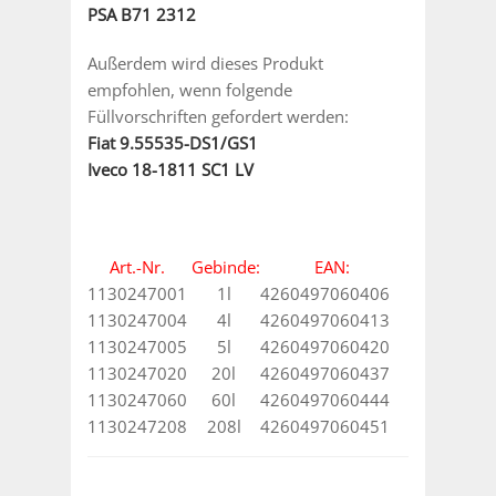
PSA B71 2312
Außerdem wird dieses Produkt
empfohlen, wenn folgende
Füllvorschriften gefordert werden:
Fiat 9.55535-DS1/GS1
Iveco 18-1811 SC1 LV
Art.-Nr.
Gebinde:
EAN:
1130247001
1l
4260497060406
1130247004
4l
4260497060413
1130247005
5l
4260497060420
1130247020
20l
4260497060437
1130247060
60l
4260497060444
1130247208
208l
4260497060451