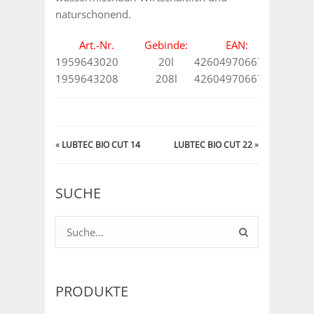
naturschonend.
Art.-Nr.
Gebinde:
EAN:
1959643020
20l
4260497066712
1959643208
208l
4260497066729
«
LUBTEC BIO CUT 14
LUBTEC BIO CUT 22
»
SUCHE
PRODUKTE