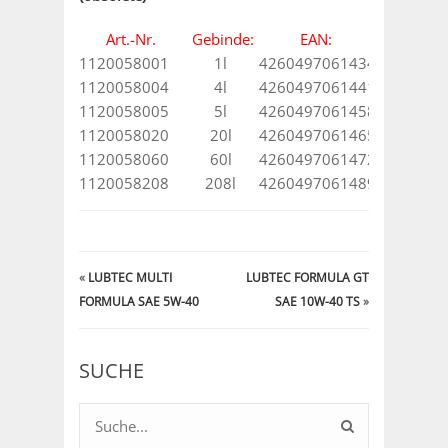
Art.-Nr.
Gebinde:
EAN:
1120058001
1l
4260497061434
1120058004
4l
4260497061441
1120058005
5l
4260497061458
1120058020
20l
4260497061465
1120058060
60l
4260497061472
1120058208
208l
4260497061489
«
LUBTEC MULTI
LUBTEC FORMULA GT
FORMULA SAE 5W-40
SAE 10W-40 TS
»
SUCHE