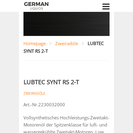
>
>
Homepage
Zweiradöle
LUBTEC
SYNT RS 2-T
LUBTEC SYNT RS 2-T
ZWEIRADÖLE
Art.-Nr.2230032000
Vollsynthetisches Hochleistungs-Zweitakt-
Motorenöl der Spitzenklasse für luft- und
wassergekühlte Zweitakt-Motoren. Low