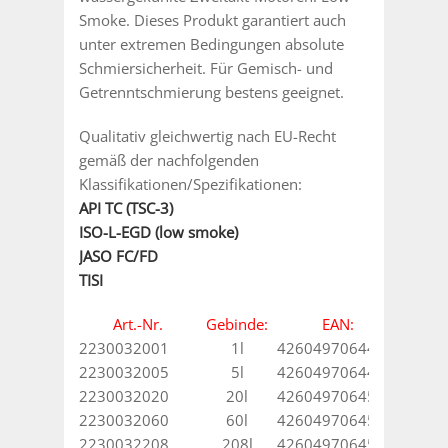
Smoke. Dieses Produkt garantiert auch
unter extremen Bedingungen absolute
Schmiersicherheit. Für Gemisch- und
Getrenntschmierung bestens geeignet.
Qualitativ gleichwertig nach EU-Recht
gemäß der nachfolgenden
Klassifikationen/Spezifikationen:
API TC (TSC-3)
ISO-L-EGD (low smoke)
JASO FC/FD
TISI
Art.-Nr.
Gebinde:
EAN:
2230032001
1l
4260497064480
2230032005
5l
4260497064497
2230032020
20l
4260497064503
2230032060
60l
4260497064510
2230032208
208l
4260497064527