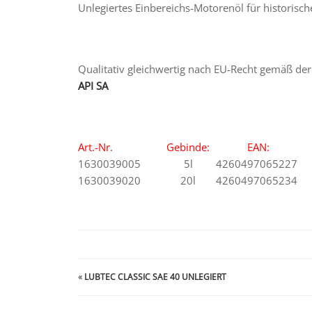
Unlegiertes Einbereichs-Motorenöl für historisc
Qualitativ gleichwertig nach EU-Recht gemäß der
API SA
Art.-Nr.
Gebinde:
EAN:
1630039005
5l
4260497065227
1630039020
20l
4260497065234
«
LUBTEC CLASSIC SAE 40 UNLEGIERT